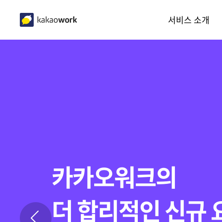
kakaowork
서비스 소개
완전히 새로워진
카카오워크의
카카오워크의
카카오워크AI
현대중공업 그룹
더 나은 협업의 시
카카오워크 2.0
새로운 기능을 만
더 합리적인 신규 
새로운 업무 경험
카카오워크 도입
워크솔루션