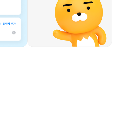
3
4
5
6
7
8
0
0
9
1
1