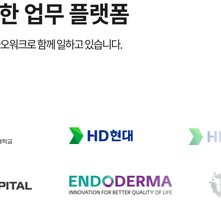
한 업무 플랫폼
0
2
2
카오워크로 함께 일하고 있습니다.
1
3
3
2
4
4
3
5
5
4
6
6
5
7
7