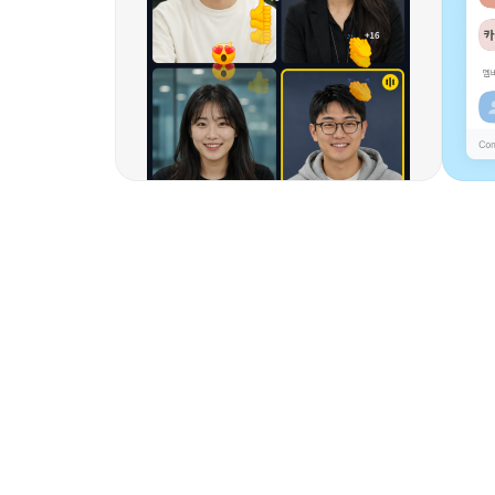
0
1
2
0
3
1
4
2
5
3
6