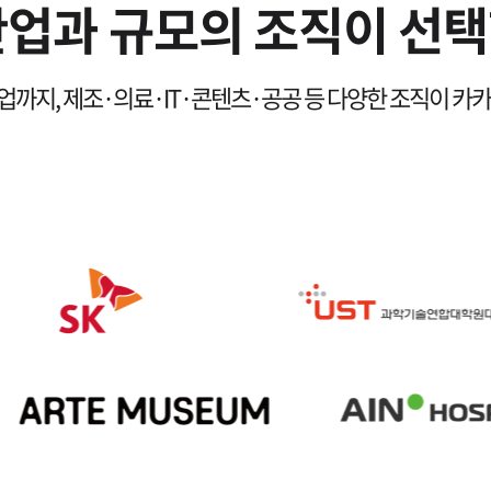
산업과 규모의 조직이 선택
1
까지, 제조·의료·IT·콘텐츠·공공 등 다양한 조직이 카
2
3
4
5
6