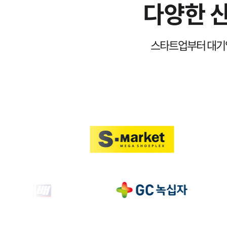
다양한 
4
7
5
8
스타트업부터 대기업
6
9
7
0
8
1
9
2