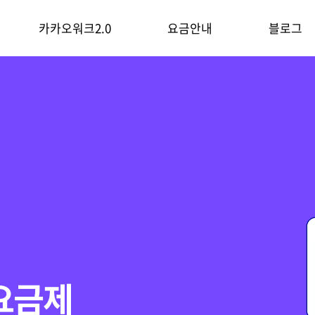
카카오워크2.0
요금안내
블로그
의
작
나보세요
요금제
기