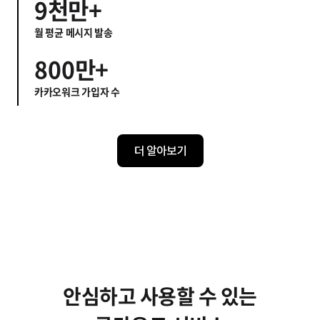
6
8
8
9
천만+
4
7
7
9
9
월 평균 메시지 발송
5
8
8
0
0
만+
6
9
카카오워크 가입자 수
9
1
1
7
2
2
8
더 알아보기
3
3
9
4
4
5
5
6
6
안심하고 사용할 수 있는
7
7