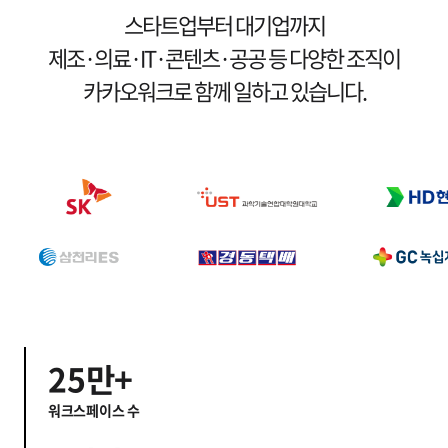
4
7
7
스타트업부터 대기업까지
0
5
8
제조·의료·IT·콘텐츠·공공 등 다양한 조직이
8
0
0
1
6
9
카카오워크로 함께 일하고 있습니다.
9
1
1
2
7
0
0
2
2
3
8
1
1
3
3
4
9
2
2
4
4
5
0
3
3
5
5
6
1
4
4
6
6
7
2
5
만+
5
7
7
8
워크스페이스 수
3
6