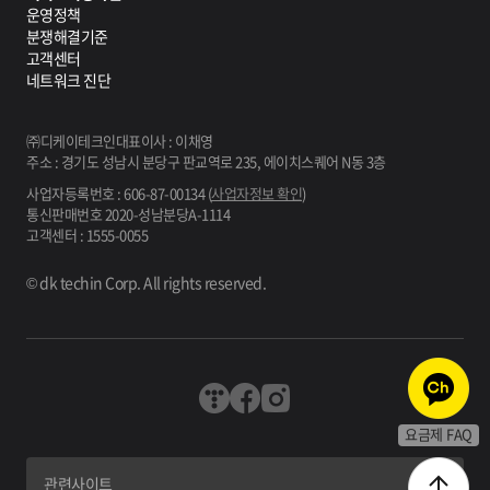
운영정책
분쟁해결기준
고객센터
네트워크 진단
㈜디케이테크인
대표이사 : 이채영
주소 : 경기도 성남시 분당구 판교역로 235, 에이치스퀘어 N동 3층
사업자등록번호 : 606-87-00134 (
사업자정보 확인
)
통신판매번호 2020-성남분당A-1114
고객센터 : 1555-0055
© dk techin Corp. All rights reserved.
블로그
페이스북
인스타그램
요금제 FAQ
관련사이트