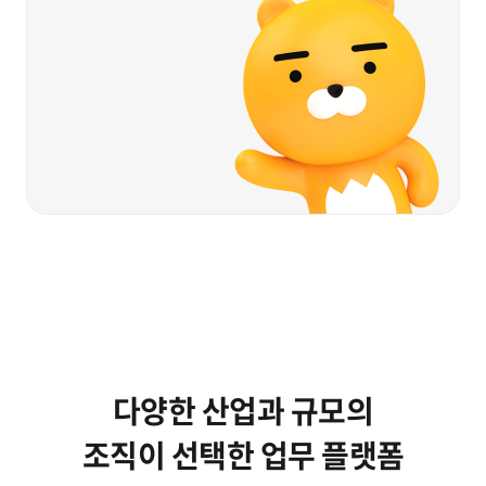
0
1
2
0
0
3
1
1
4
2
2
5
0
3
3
6
1
4
4
7
2
5
5
다양한 산업과 규모의
8
3
6
조직이 선택한 업무 플랫폼
6
9