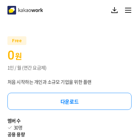
다운로드
메뉴열기
kakaowork
Free
0
원
1인 / 월 (연간 요금제)
처음 시작하는 개인과 소규모 기업을 위한 플랜
다운로드
멤버 수
30명
공용 용량