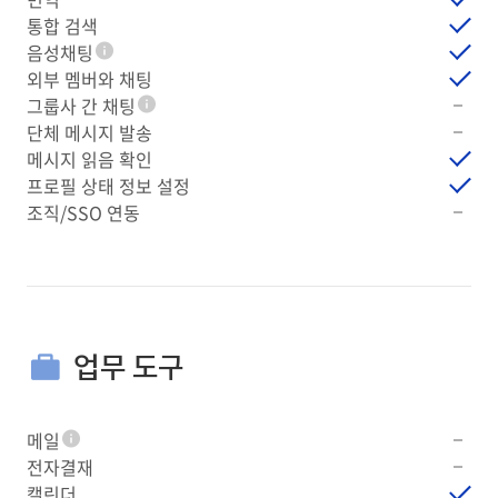
통합 검색
음성채팅
툴팁
외부 멤버와 채팅
그룹사 간 채팅
툴팁
단체 메시지 발송
메시지 읽음 확인
프로필 상태 정보 설정
조직/SSO 연동
업무 도구
메일
툴팁
전자결재
캘린더