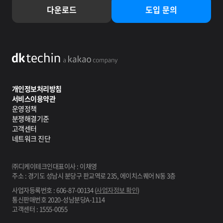
다운로드
도입 문의
dktechin a kakao company
개인정보처리방침
서비스이용약관
운영정책
분쟁해결기준
고객센터
네트워크 진단
㈜디케이테크인
대표이사 : 이채영
주소 : 경기도 성남시 분당구 판교역로 235, 에이치스퀘어 N동 3층
사업자등록번호 : 606-87-00134 (
사업자정보 확인
)
통신판매번호 2020-성남분당A-1114
고객센터 : 1555-0055