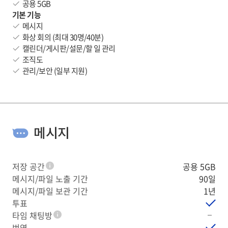
공용 5GB
기본 기능
메시지
화상 회의 (최대 30명/40분)
캘린더/게시판/설문/할 일 관리
조직도
관리/보안 (일부 지원)
메시지
저장 공간
공용 5GB
툴팁
메시지/파일 노출 기간
90일
메시지/파일 보관 기간
1년
투표
타임 채팅방
툴팁
번역