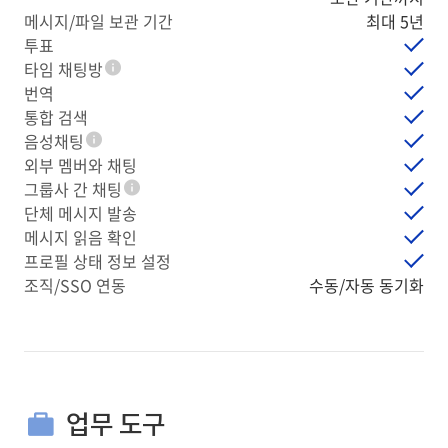
메시지/파일 보관 기간
최대 5년
투표
타임 채팅방
툴팁
번역
통합 검색
음성채팅
툴팁
외부 멤버와 채팅
그룹사 간 채팅
툴팁
단체 메시지 발송
메시지 읽음 확인
프로필 상태 정보 설정
조직/SSO 연동
수동/자동 동기화
업무 도구