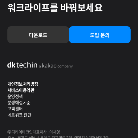
워크라이프를 바꿔보세요
다운로드
도입 문의
dktechin a kakao company
개인정보처리방침
서비스이용약관
운영정책
분쟁해결기준
고객센터
네트워크 진단
㈜디케이테크인
대표이사 : 이채영
주소 : 경기도 성남시 분당구 판교역로 235, 에이치스퀘어 N동 3층