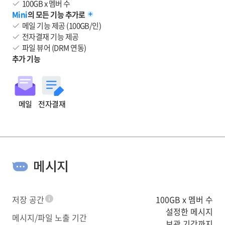
100GB x 멤버 수
Mini
의 모든 기능 추가로
메일 기능 제공 (100GB/인)
전자결재 기능 제공
파일 뷰어 (DRM 연동)
추가 기능
메일
전자결재
메시지
저장 공간
100GB x 멤버 수
툴팁
설정한 메시지
메시지/파일 노출 기간
보관 기간까지