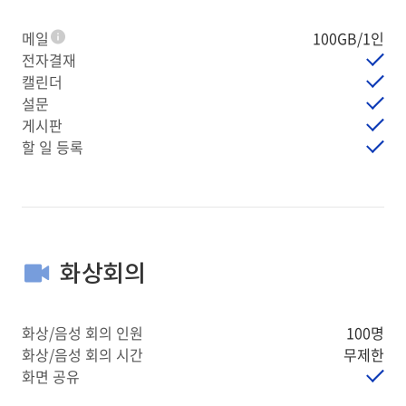
메일
100GB/1인
툴팁
전자결재
캘린더
설문
게시판
할 일 등록
화상회의
화상/음성 회의 인원
100명
화상/음성 회의 시간
무제한
화면 공유