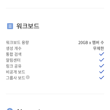
워크보드
워크보드 용량
20GB x 멤버 수
생성 개수
무제한
통합 검색
알림센터
링크 공유
비공개 보드
그룹사 보드
툴팁