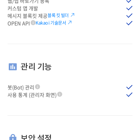
웹/앱 바로가기 등록
커스텀 앱 개발
메시지 블록킷 제공
블록 킷 빌더
OPEN API
Kakao i 기술문서
툴팁
관리 기능
봇(Bot) 관리
툴팁
사용 통계 (관리자 화면)
툴팁
보안 설정